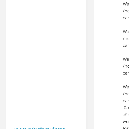
Wa
/h
ca
Wa
/h
ca
Wa
/h
ca
Wa
/h
ca
เมื
คริ
พี่
โคร