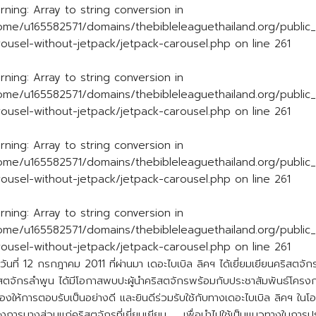
rning
: Array to string conversion in
ome/u165582571/domains/thebibleleaguethailand.org/public_h
rousel-without-jetpack/jetpack-carousel.php
on line
261
rning
: Array to string conversion in
ome/u165582571/domains/thebibleleaguethailand.org/public_h
rousel-without-jetpack/jetpack-carousel.php
on line
261
rning
: Array to string conversion in
ome/u165582571/domains/thebibleleaguethailand.org/public_h
rousel-without-jetpack/jetpack-carousel.php
on line
261
rning
: Array to string conversion in
ome/u165582571/domains/thebibleleaguethailand.org/public_h
rousel-without-jetpack/jetpack-carousel.php
on line
261
่อวันที่ 12 กรกฎาคม 2011 ที่ผ่านมา เดอะไบเบิล ลิคฯ ได้เยี่ยมเยียนคริสตจ
สตจักรลำพูน ได้มีโอกาสพบปะผู้นำคริสตจักรพร้อมกับประชาสัมพันธ์โครง
น้องให้การตอบรับเป็นอย่างดี และยินดีร่วมรับใช้กับทางเดอะไบเบิล ลิคฯ ใน
งการบางส่วนแก่คริสตจักรที่เยี่ยมเยียน เพื่อนำไปใช้เป็นแนวทางในการประ