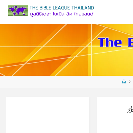
Skip
to
content
Ho
เย