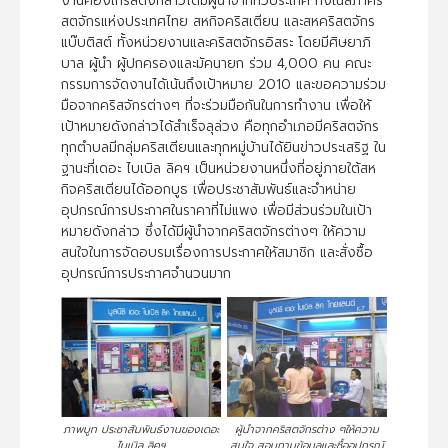
งานคองเกรสดังกล่าวได้มีผู้นำจากทั่วประเทศ ทั้งในสภาคริ
สตจักรแห่งประเทศไทย สหกิจคริสเตียน และสหคริสตจักร
แบ๊บติสต์ ทั้งหน่วยงานและคริสตจักรอิสระ โดยมีศิษยาภิ
บาล ผู้นำ ผู้ปกครองและมัคนายก ร่วม 4,000 คน คณะ
กรรมการจัดงานได้เน้นถึงเป้าหมาย 2010 และขอความร่วม
มือจากคริสจักรต่างๆ ที่จะร่วมมือกันในการทำงาน เพื่อให้
เป้าหมายดังกล่าวได้สำเร็จลุล่วง คือทุกอำเภอมีคริสตจักร
ทุกตำบลมีกลุ่มคริสเตียนและทุกหมู่บ้านได้ยินข่าวประเสริฐ ใน
ฐานะที่เดอะ ไบเบิล ลิคฯ เป็นหน่วยงานหนึ่งที่อยู่ภายใต้สห
กิจคริสเตียนได้ออกบูธ เพื่อประชาสัมพันธ์และจำหน่าย
อุปกรณ์การประกาศในราคาที่ไม่แพง เพื่อมีส่วนร่วมในเป้า
หมายดังกล่าว ซึ่งได้มีผู้นำจากคริสตจักรต่างๆ ให้ความ
สนใจในการจัดอบรมเรื่องการประกาศให้สมาชิก และสั่งซื้อ
อุปกรณ์การประกาศจำนวนมาก
ภาพบูท ประชาสัมพันธ์งานของเดอะ
ผู้นำจากคริสตจักรต่าง ๆให้ความ
ไบเบิล ลิคฯ
สนใจ สอบถามข้อมูลและซื้ออุปกรณ์