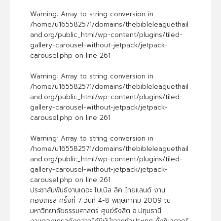
Warning
: Array to string conversion in
/home/u165582571/domains/thebibleleaguethail
and.org/public_html/wp-content/plugins/tiled-
gallery-carousel-without-jetpack/jetpack-
carousel.php
on line
261
Warning
: Array to string conversion in
/home/u165582571/domains/thebibleleaguethail
and.org/public_html/wp-content/plugins/tiled-
gallery-carousel-without-jetpack/jetpack-
carousel.php
on line
261
Warning
: Array to string conversion in
/home/u165582571/domains/thebibleleaguethail
and.org/public_html/wp-content/plugins/tiled-
gallery-carousel-without-jetpack/jetpack-
carousel.php
on line
261
ประชาสัมพันธ์งานเดอะ ไบเบิล ลิค ไทยแลนด์ งาน
คองเกรส ครั้งที่ 7 วันที่ 4-8 พฤษภาคม 2009 ณ
มหาวิทยาลัยธรรมศาสตร์ ศูนย์รังสิต จ.ปทุมธานี