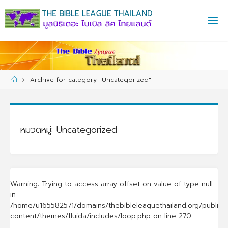
Skip
to
content
Home
Archive for category "Uncategorized"
หมวดหมู่:
Uncategorized
Warning
: Trying to access array offset on value of type null
in
/home/u165582571/domains/thebibleleaguethailand.org/public_
content/themes/fluida/includes/loop.php
on line
270