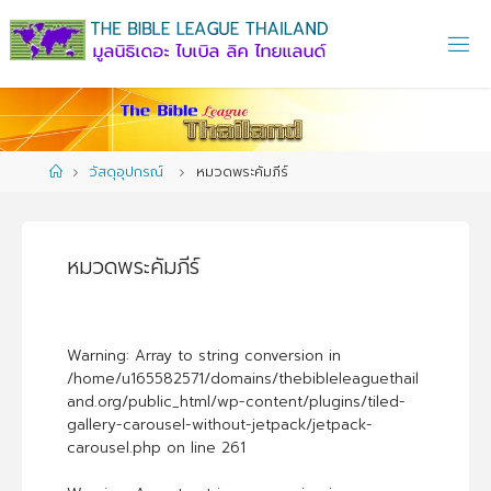
Skip
to
content
Home
วัสดุอุปกรณ์
หมวดพระคัมภีร์
หมวดพระคัมภีร์
Warning
: Array to string conversion in
/home/u165582571/domains/thebibleleaguethail
and.org/public_html/wp-content/plugins/tiled-
gallery-carousel-without-jetpack/jetpack-
carousel.php
on line
261