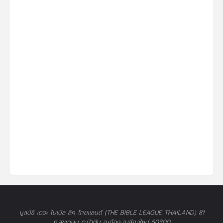
มูลนิธิ เดอะ ไบเบิล ลิค ไทยแลนด์ (THE BIBLE LEAGUE THAILAND) 81
ถ.สุขเกษม ต.ป่าตัน อ.เมือง จ.เชียงใหม่ 50300