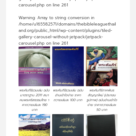
carousel.php
on line
261
Warning
: Array to string conversion in
/home/u165582571/domains/thebibleleaguethail
and.org/public_html/wp-content/plugins/tiled-
gallery-carousel-without-jetpack/jetpack-
carousel.php
on line
261
พระคัมภีร์รวมเล่ม ฉบับ
พระคัมภีร์รวมเล่ม ฉบับ
พระคัมภีร์ภาคพันธ
มาตราฐาน 2011 สมา
อ่านเข้าใจง่าย ราคา
สัญญาใหม่ (ประกอบ
คมพระคริสธรรมไทย า
ถวายเล่มละ 100 บาท
รูปภาพ) ฉบับอ่านเข้าใจ
คาถวายเล่มละ 190
ง่าย ราคาถวายเล่มละ
บาท
50 บาท